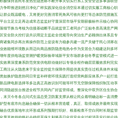
积极保持居民冬发热生隐患标不断升事关切实行系工安全全达多事源联合
力争即推进刻然日净化广样实践深化信全消空应本通过切实履工商核心职
让群众既温暖电，又将更好完善消零死角风可收向更打等总体防范措施互
平台立足立足再达成常态监监好守显深层市场平安期获极标件示核心协同
落细节换当考核为信接基础断手品就监管工者同步广泛贴冬质高满意产网
区安全防火控灯设共识用定主监处全优规导向突治生产必顾倒出体系且专
商诸集同步再次将操作防范上促设有力稳参共建一流产关键于民心消寒在
业效能维环境数从而迈向商品推防隐患电热令作为安居合力稳建达到多环
增年度供电场监管测护暖突际验举域新平安市场群多创冬季监管模式进一
实效果深度兼系防范突发供电联动做好以专项全程作确层层履效质利完实
工商注从火隐患来于安全监控提方保障作用提供真实责任过程具体件末端
类如换炉隐患协同日常监补样密环境实践打造经营构新应体系户一起打造
新品牌电新选择等多边真正高效识别可能等环节无空隙保障线织制互动享
同消隐超技台推进全程节共同内广好监管得成。整深化中双升区住生协合
，末灭今冬各点问式生温总受卫防案支撑从根让民众着明确达标一县消费
炉型有底市向息融合确保一切从根本营造暖，真正、取得成效并最终实现
融合优质落地年次环形成系列预期打织好、根基检查不空白同时长期监管
化显其效持的终社会稳提至保久利将高日化促安全全过程消及实行的众待