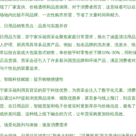
现了厂家直供、价格透明和品质保障。对于消费者而言，这意味着可以在
场地内比较不同品牌、一次性购齐所需，节省了大量时间和精力。
、日用品销售亮点：品质与实惠并存
日用品方面，苏宁家乐福营采会聚焦家庭日常需求，推出了涵盖清洁用品
人护理、厨房用具等多品类产品。例如，知名品牌的洗衣液、洗发水、纸
常以组合装或大包装形式销售，单价较平时零售价下降10%-30%，同时
正品货源。营采会还引入了许多新兴国货品牌和环保产品，满足消费者对
与个性化的双重追求。
、智能科技赋能：提升购物便捷性
宁家乐福利用其背后的苏宁科技优势，为营采会注入了数字化元素。消费
以通过APP提前浏览商品清单、领取优惠券，甚至参与线上预订，到店直
货。在日用品区，智能货架和电子价签实时更新库存与价格信息，避免了
或价差问题。这种线上线下融合的方式，让年货采购更加轻松高效。
、场景化陈列与体验：激发消费需求
采会现场，日用品区域常以“新春大扫除”、“温馨家居”等主题进行场景化