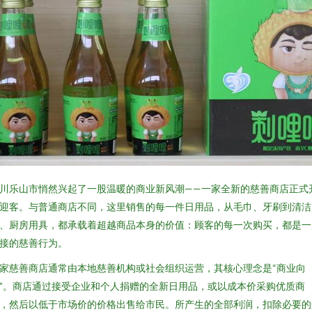
川乐山市悄然兴起了一股温暖的商业新风潮——一家全新的慈善商店正式
迎客。与普通商店不同，这里销售的每一件日用品，从毛巾、牙刷到清洁
、厨房用具，都承载着超越商品本身的价值：顾客的每一次购买，都是一
接的慈善行为。
家慈善商店通常由本地慈善机构或社会组织运营，其核心理念是“商业向
”。商店通过接受企业和个人捐赠的全新日用品，或以成本价采购优质商
，然后以低于市场价的价格出售给市民。所产生的全部利润，扣除必要的