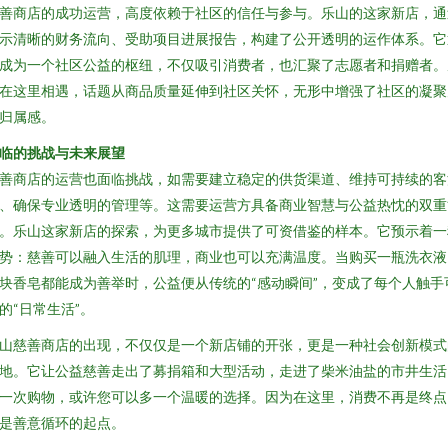
善商店的成功运营，高度依赖于社区的信任与参与。乐山的这家新店，通
示清晰的财务流向、受助项目进展报告，构建了公开透明的运作体系。它
成为一个社区公益的枢纽，不仅吸引消费者，也汇聚了志愿者和捐赠者。
在这里相遇，话题从商品质量延伸到社区关怀，无形中增强了社区的凝聚
归属感。
临的挑战与未来展望
善商店的运营也面临挑战，如需要建立稳定的供货渠道、维持可持续的客
、确保专业透明的管理等。这需要运营方具备商业智慧与公益热忱的双重
。乐山这家新店的探索，为更多城市提供了可资借鉴的样本。它预示着一
势：慈善可以融入生活的肌理，商业也可以充满温度。当购买一瓶洗衣液
块香皂都能成为善举时，公益便从传统的“感动瞬间”，变成了每个人触手
的“日常生活”。
山慈善商店的出现，不仅仅是一个新店铺的开张，更是一种社会创新模式
地。它让公益慈善走出了募捐箱和大型活动，走进了柴米油盐的市井生活
一次购物，或许您可以多一个温暖的选择。因为在这里，消费不再是终点
是善意循环的起点。