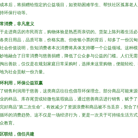
成本后，将捐赠给指定的公益项目，如资助困难学生、帮扶社区孤寡老人
持环保行动等。
常消费，非凡意义
于走进商店的市民而言，购物体验是熟悉而亲切的。货架上陈列着生活必
各类日用品，品质可靠，价格实惠。但收银小票的背后，却多了一份沉甸
社会价值说明，告知消费者本次消费将具体支持哪一个公益领域。这种模
妙地融合了日常消费与慈善捐赠，降低了公众参与公益的门槛。人们无需
掏出善款，仅仅是在规划家庭日常采购时，选择来这里购物，便能轻松、
地为社会贡献一份力量。
环利用，环保公益双赢
了销售利润用于慈善，这类商店往往也倡导环保理念。部分商品可能来源
业的样品、库存尾货或轻微包装瑕疵品，通过慈善商店进行销售，赋予了
完好商品“第二次生命”，有效减少了资源浪费和商品被不当丢弃，契合了
循环的消费趋势。这不仅是一场经济行为，更是一次关于可持续生活方式
众教育。
区联结，信任共建